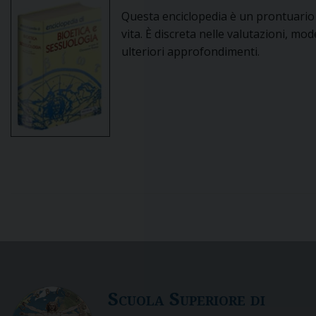
Questa enciclopedia è un prontuario p
vita. È discreta nelle valutazioni, mod
ulteriori approfondimenti.
P
o
s
S
cuola
S
uperiore di