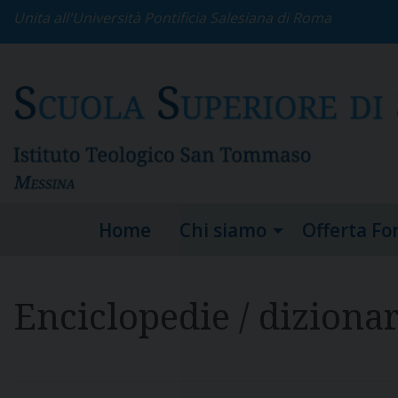
S
Unita all'Università Pontificia Salesiana di Roma
k
i
p
t
o
c
o
n
t
e
Home
Chi siamo
Offerta Fo
n
t
Enciclopedie / dizionar