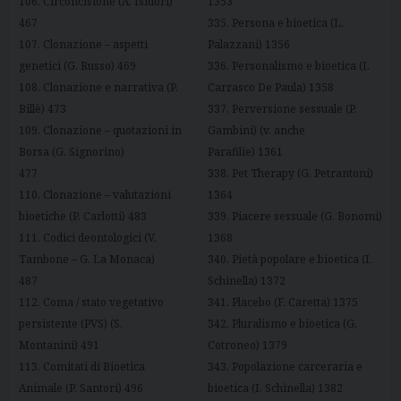
106. Circoncisione (A. Isidori)
1353
467
335. Persona e bioetica (L.
107. Clonazione – aspetti
Palazzani) 1356
genetici (G. Russo) 469
336. Personalismo e bioetica (I.
108. Clonazione e narrativa (P.
Carrasco De Paula) 1358
Billè) 473
337. Perversione sessuale (P.
109. Clonazione – quotazioni in
Gambini) (v. anche
Borsa (G. Signorino)
Parafilie) 1361
477
338. Pet Therapy (G. Petrantoni)
110. Clonazione – valutazioni
1364
bioetiche (P. Carlotti) 483
339. Piacere sessuale (G. Bonomi)
111. Codici deontologici (V.
1368
Tambone – G. La Monaca)
340. Pietà popolare e bioetica (I.
487
Schinella) 1372
112. Coma / stato vegetativo
341. Placebo (F. Caretta) 1375
persistente (PVS) (S.
342. Pluralismo e bioetica (G.
Montanini) 491
Cotroneo) 1379
113. Comitati di Bioetica
343. Popolazione carceraria e
Animale (P. Santori) 496
bioetica (I. Schinella) 1382