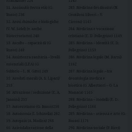
Frattallone) 224
1145
51. Anzianità (terza età) (G.
283. Medicina dei disastri (N.
Russo) 236
Gentiloni Silveri – V.
52. Armi chimiche e biologiche
Cicconi) 1145
(V. W. Sidel) (v. anche
284. Medicina e vocazione
Bioterrorismo) 240
cristiana (E. D. Pellegrino) 1149
53. Ascolto – capacità di (G.
285. Medicina – identità (E. D.
Russo) 248
Pellegrino) 1153
54. Assistenza sanitaria – livelli
286. Medicina legale (M. Barni)
essenziali (LEA) (G.
1162
Sobbrio – L. N. Gitto) 249
287. Medicina legale – tra
55. Assoluti morali (A. S. Lipari)
deontologia medica e
253
bioetica (G. Albertacci – G. La
56. Attrazione / seduzione (E. A.
Monaca) 1165
Jannini) 255
288. Medicina – modelli (E. D.
57. Autoerotismo (G. Russo)258
Pellegrino) 1166
58. Autonomia (I. Schinella) 262
289. Medicina – scienza e arte (G.
59. Autopsia (A. Modica) 268
Russo) 1171
60. Aziendalizzazione della
290. Medicina sociale (P. Ricci)