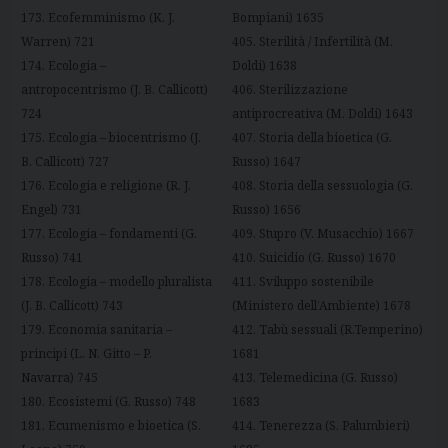
173. Ecofemminismo (K. J.
Bompiani) 1635
Warren) 721
405. Sterilità / Infertilità (M.
174. Ecologia –
Doldi) 1638
antropocentrismo (J. B. Callicott)
406. Sterilizzazione
724
antiprocreativa (M. Doldi) 1643
175. Ecologia – biocentrismo (J.
407. Storia della bioetica (G.
B. Callicott) 727
Russo) 1647
176. Ecologia e religione (R. J.
408. Storia della sessuologia (G.
Engel) 731
Russo) 1656
177. Ecologia – fondamenti (G.
409. Stupro (V. Musacchio) 1667
Russo) 741
410. Suicidio (G. Russo) 1670
178. Ecologia – modello pluralista
411. Sviluppo sostenibile
(J. B. Callicott) 743
(Ministero dell’Ambiente) 1678
179. Economia sanitaria –
412. Tabù sessuali (R.Temperino)
principi (L. N. Gitto – P.
1681
Navarra) 745
413. Telemedicina (G. Russo)
180. Ecosistemi (G. Russo) 748
1683
181. Ecumenismo e bioetica (S.
414. Tenerezza (S. Palumbieri)