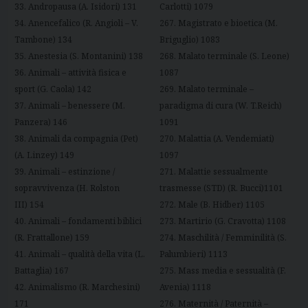
33. Andropausa (A. Isidori) 131
Carlotti) 1079
34. Anencefalico (R. Angioli – V.
267. Magistrato e bioetica (M.
Tambone) 134
Briguglio) 1083
35. Anestesia (S. Montanini) 138
268. Malato terminale (S. Leone)
36. Animali – attività fisica e
1087
sport (G. Caola) 142
269. Malato terminale –
37. Animali – benessere (M.
paradigma di cura (W. T.Reich)
Panzera) 146
1091
38. Animali da compagnia (Pet)
270. Malattia (A. Vendemiati)
(A. Linzey) 149
1097
39. Animali – estinzione /
271. Malattie sessualmente
sopravvivenza (H. Rolston
trasmesse (STD) (R. Bucci)1101
III) 154
272. Male (B. Hidber) 1105
40. Animali – fondamenti biblici
273. Martirio (G. Cravotta) 1108
(R. Frattallone) 159
274. Maschilità / Femminilità (S.
41. Animali – qualità della vita (L.
Palumbieri) 1113
Battaglia) 167
275. Mass media e sessualità (F.
42. Animalismo (R. Marchesini)
Avenia) 1118
171
276. Maternità / Paternità –