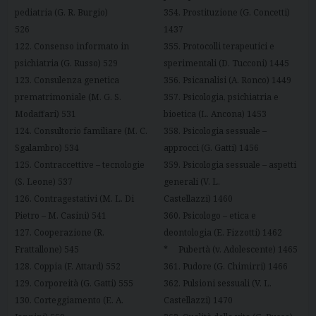
pediatria (G. R. Burgio)
354. Prostituzione (G. Concetti)
526
1437
122. Consenso informato in
355. Protocolli terapeutici e
psichiatria (G. Russo) 529
sperimentali (D. Tucconi) 1445
123. Consulenza genetica
356. Psicanalisi (A. Ronco) 1449
prematrimoniale (M. G. S.
357. Psicologia, psichiatria e
Modaffari) 531
bioetica (L. Ancona) 1453
124. Consultorio familiare (M. C.
358. Psicologia sessuale –
Sgalambro) 534
approcci (G. Gatti) 1456
125. Contraccettive – tecnologie
359. Psicologia sessuale – aspetti
(S. Leone) 537
generali (V. L.
126. Contragestativi (M. L. Di
Castellazzi) 1460
Pietro – M. Casini) 541
360. Psicologo – etica e
127. Cooperazione (R.
deontologia (E. Fizzotti) 1462
Frattallone) 545
* Pubertà (v. Adolescente) 1465
128. Coppia (F. Attard) 552
361. Pudore (G. Chimirri) 1466
129. Corporeità (G. Gatti) 555
362. Pulsioni sessuali (V. L.
130. Corteggiamento (E. A.
Castellazzi) 1470