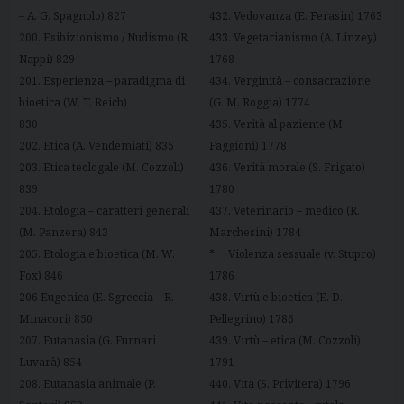
– A. G. Spagnolo) 827
432. Vedovanza (E. Ferasin) 1763
200. Esibizionismo / Nudismo (R.
433. Vegetarianismo (A. Linzey)
Nappi) 829
1768
201. Esperienza – paradigma di
434. Verginità – consacrazione
bioetica (W. T. Reich)
(G. M. Roggia) 1774
830
435. Verità al paziente (M.
202. Etica (A. Vendemiati) 835
Faggioni) 1778
203. Etica teologale (M. Cozzoli)
436. Verità morale (S. Frigato)
839
1780
204. Etologia – caratteri generali
437. Veterinario – medico (R.
(M. Panzera) 843
Marchesini) 1784
205. Etologia e bioetica (M. W.
* Violenza sessuale (v. Stupro)
Fox) 846
1786
206 Eugenica (E. Sgreccia – R.
438. Virtù e bioetica (E. D.
Minacori) 850
Pellegrino) 1786
207. Eutanasia (G. Furnari
439. Virtù – etica (M. Cozzoli)
Luvarà) 854
1791
208. Eutanasia animale (P.
440. Vita (S. Privitera) 1796