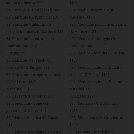
sanità (G. Russo) 272
1175
61. Bacio (V. L. Castellazzi) 289
291. Medicina termale (B.
62. Bambino (G. R. Burgio) 291
Messina) 1179
63. Bambino – dilemmi in
292. Medicine non convenzionali
terapia intensiva (I. Barberi) 293
(L. Antico) 1184
64. Bambino – sindrome da
293. Medico di famiglia (N.
maltrattamento (G. R.
Romeo) 1188
Burgio) 295
294. Medico – identità (G. Russo)
65. Bambino – soggetto di
1190
ricerca (G. R. Burgio) 298
295. Medico-paziente (Quadro
66. Bambino – terapie ormonali
storico) (G. Russo) 1196
(F. De Luca – M. F.
296. Medico-paziente (Visione
Messina) 301
sistematica)
67. Bellezza (C. Chenis) 304
(G. Russo) 1224
68. Beneficità – bene del
297. Menarca (A. Graziottin)
paziente (G. Russo) 308
1233
69. Bibbia e bioetica (G. Costa)
298. Menopausa (A. Graziottin)
311
1235
70. Bibbia e sessualità (G. Costa)
* Mercato – medicina (v.