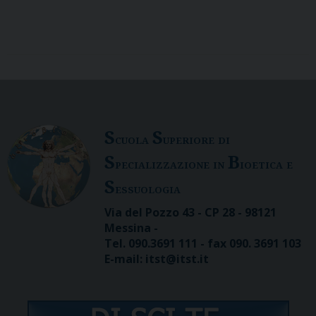
S
S
cuola
uperiore di
S
B
pecializzazione in
ioetica e
S
essuologia
Via del Pozzo 43 - CP 28 - 98121
Messina -
Tel. 090.3691 111 - fax 090. 3691 103
E-mail: itst@itst.it