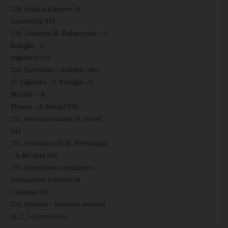
228. Gelosia d’amore (A.
Graziottin) 929
229. Genetica (B. Dallapiccola – S.
Briuglia – C.
Salpietro) 931
230. Genetiche – malattie rare
(C. Salpietro – S. Briuglia – V.
Merlino – B.
Piraino – A. Burgo) 936
231. Genoma umano (A. Serra)
941
232. Genomica (A. M. Bevilacqua
– A. Nicolin) 945
233. Giornalismo scolastico –
formazione bioetica (M
Calamia) 949
234. Giovani – interessi sessuali
(A. C. Lo Sardo) 954