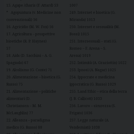
15. Agape /charis (F. Attard) 53
1007
* Agopuntura (v. Medicine non
249. Internet e bioetica (G.
convenzionali) 56
Miranda) 1013
16. Agricidio (M. W. Fox) 56
250. Internet e sessualità (M.
17. Agricoltura – prospettive
Bossi) 1015
bioetiche (R. P. Haynes)
251. Intersessuali – stati (G.
57
Romeo – F. Arena – S.
18. Aids (D. Sacchini – A. G.
Arena) 1019
Spagnolo) 67
252. Intimità (A. Graziottin) 1022
19. Alcolismo (G. Conte) 71
253. Ipnosi (A. Nagar) 1025
20. Alimentazione – bioetica (G.
254. Ippocrate e medicina
Russo) 75
ippocratica (G. Russo) 1029
21. Alimentazione – politiche
255. Land Ethic – etica della terra
alimentari (D.
(J. B. Callicott) 1033
Christiansen – M. M.
256. Lavoro – sicurezza (S.
McLaughlin) 77
Frigato) 1036
22. Alleanza – paradigma
257. Legge naturale (A.
medico (G. Russo) 88
Vendemiati) 1038