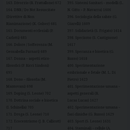
163. Divorzio (R. Frattallone) 672
395. Sistemi Sanitari – modelli (L.
164. DNR / Do Not Resuscitate
N. Gitto – P. Navarra) 1606
(Direttive di Non
396. Sociologia della salute (G.
Rianimazione) (K. Golser) 681
Giarelli) 1609
165. Documenti ecclesiali (P.
397. Solidarietà (S. Frigato) 1614
Carlotti) 685
398. Specismo (S. Castignone)
166. Dolore / Sofferenza (M.
1617
Gensabella Furnari) 689
399. Speranza e bioetica (G.
167. Donna – aspetti etico-
Russo) 1618
filosofici (P. Ricci Sindoni)
400. Sperimentazione
695
embrionale e fetale (M. L. Di
168. Dono – filosofia (M.
Pietro) 1623
Mantovani) 698
401. Sperimentazione umana –
169. Doping (S. Leone) 702
aspetti generali (R.
170. Dottrina sociale e bioetica
Lucas Lucas) 1627
(I. Schinella) 705
402. Sperimentazione umana –
171. Droga (S. Leone) 710
fasi cliniche (G. Russo) 1629
172. Ecocentrismo (J. B. Callicott)
403. Sport (S. Leone) 1631
717
404. Staminali – cellule (A.