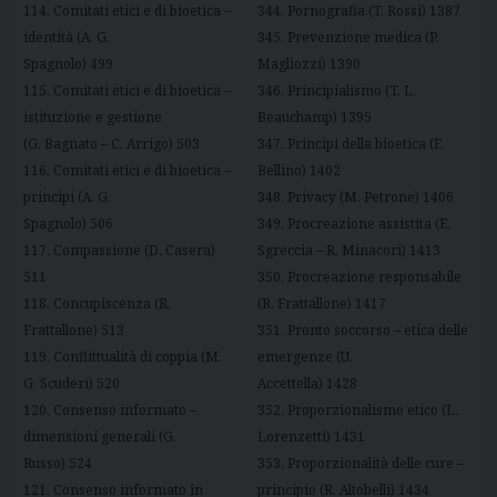
114. Comitati etici e di bioetica –
344. Pornografia (T. Rossi) 1387
identità (A. G.
345. Prevenzione medica (P.
Spagnolo) 499
Magliozzi) 1390
115. Comitati etici e di bioetica –
346. Principialismo (T. L.
istituzione e gestione
Beauchamp) 1395
(G. Bagnato – C. Arrigo) 503
347. Principi della bioetica (F.
116. Comitati etici e di bioetica –
Bellino) 1402
principi (A. G.
348. Privacy (M. Petrone) 1406
Spagnolo) 506
349. Procreazione assistita (E.
117. Compassione (D. Casera)
Sgreccia – R. Minacori) 1413
511
350. Procreazione responsabile
118. Concupiscenza (R.
(R. Frattallone) 1417
Frattallone) 513
351. Pronto soccorso – etica delle
119. Conflittualità di coppia (M.
emergenze (U.
G. Scuderi) 520
Accettella) 1428
120. Consenso informato –
352. Proporzionalismo etico (L.
dimensioni generali (G.
Lorenzetti) 1431
Russo) 524
353. Proporzionalità delle cure –
121. Consenso informato in
principio (R. Altobelli) 1434