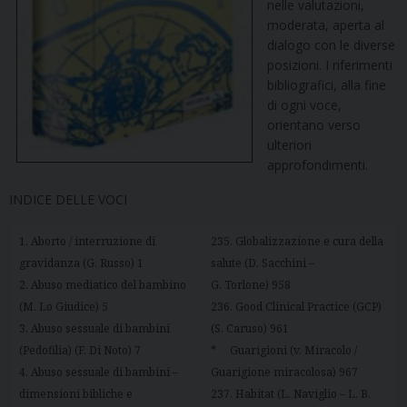
nelle valutazioni,
moderata, aperta al
dialogo con le diverse
posizioni. I riferimenti
bibliografici, alla fine
di ogni voce,
orientano verso
ulteriori
approfondimenti.
INDICE DELLE VOCI
1. Aborto / interruzione di
235. Globalizzazione e cura della
gravidanza (G. Russo) 1
salute (D. Sacchini –
2. Abuso mediatico del bambino
G. Torlone) 958
(M. Lo Giudice) 5
236. Good Clinical Practice (GCP)
3. Abuso sessuale di bambini
(S. Caruso) 961
(Pedofilia) (F. Di Noto) 7
* Guarigioni (v. Miracolo /
4. Abuso sessuale di bambini –
Guarigione miracolosa) 967
dimensioni bibliche e
237. Habitat (L. Naviglio – L. B.