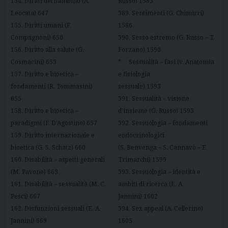
154. Diritti del bambino (A.
Russo) 1583
Leocata) 647
389. Sentimenti (G. Chimirri)
155. Diritti umani (F.
1586
Compagnoni) 650
390. Sesso estremo (G. Russo – T.
156. Diritto alla salute (G.
Forzano) 1590
Cosmacini) 653
* Sessualità – fasi (v. Anatomia
157. Diritto e bioetica –
e fisiologia
fondamenti (R. Tommasini)
sessuale) 1593
655
391. Sessualità – visione
158. Diritto e bioetica –
d’insieme (G. Russo) 1593
paradigmi (F. D’Agostino) 657
392. Sessuologia – fondamenti
159. Diritto internazionale e
endocrinologici
bioetica (G. S. Schatz) 660
(S. Benvenga – S. Cannavò – F.
160. Disabilità – aspetti generali
Trimarchi) 1599
(M. Pavone) 663
393. Sessuologia – identità e
161. Disabilità – sessualità (M. C.
ambiti di ricerca (E. A.
Pesci) 667
Jannini) 1602
162. Disfunzioni sessuali (E. A.
394. Sex appeal (A. Cellerino)
Jannini) 669
1605