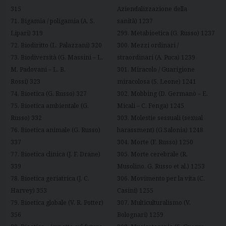
315
Aziendalizzazione della
71. Bigamia / poligamia (A. S.
sanità) 1237
Lipari) 319
299. Metabioetica (G. Russo) 1237
72. Biodiritto (L. Palazzani) 320
300. Mezzi ordinari /
73. Biodiversità (G. Massini – L.
straordinari (A. Puca) 1239
M. Padovani – L. B.
301. Miracolo / Guarigione
Rossi) 323
miracolosa (S. Leone) 1241
74. Bioetica (G. Russo) 327
302. Mobbing (D. Germanò – E.
75. Bioetica ambientale (G.
Micali – C. Fenga) 1245
Russo) 332
303. Molestie sessuali (sexual
76. Bioetica animale (G. Russo)
harassment) (G.Salonia) 1248
337
304. Morte (F. Russo) 1250
77. Bioetica clinica (J. F. Drane)
305. Morte cerebrale (R.
339
Musolino, G. Russo et al.) 1253
78. Bioetica geriatrica (J. C.
306. Movimento per la vita (C.
Harvey) 353
Casini) 1255
79. Bioetica globale (V. R. Potter)
307. Multiculturalismo (V.
356
Bolognari) 1259