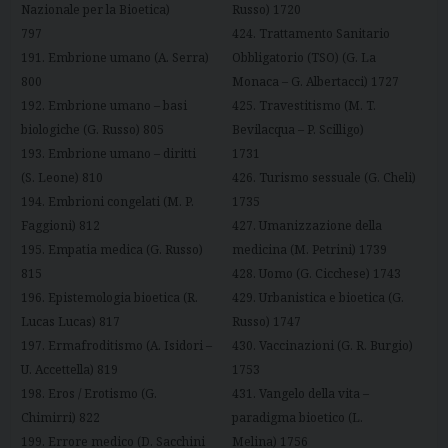
Nazionale per la Bioetica)
Russo) 1720
797
424. Trattamento Sanitario
191. Embrione umano (A. Serra)
Obbligatorio (TSO) (G. La
800
Monaca – G. Albertacci) 1727
192. Embrione umano – basi
425. Travestitismo (M. T.
biologiche (G. Russo) 805
Bevilacqua – P. Scilligo)
193. Embrione umano – diritti
1731
(S. Leone) 810
426. Turismo sessuale (G. Cheli)
194. Embrioni congelati (M. P.
1735
Faggioni) 812
427. Umanizzazione della
195. Empatia medica (G. Russo)
medicina (M. Petrini) 1739
815
428. Uomo (G. Cicchese) 1743
196. Epistemologia bioetica (R.
429. Urbanistica e bioetica (G.
Lucas Lucas) 817
Russo) 1747
197. Ermafroditismo (A. Isidori –
430. Vaccinazioni (G. R. Burgio)
U. Accettella) 819
1753
198. Eros / Erotismo (G.
431. Vangelo della vita –
Chimirri) 822
paradigma bioetico (L.
199. Errore medico (D. Sacchini
Melina) 1756