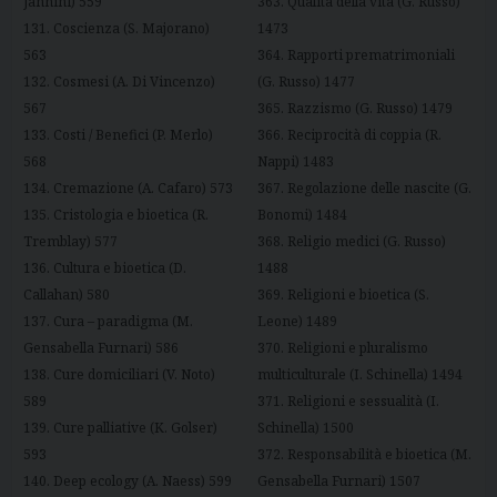
Jannini) 559
363. Qualità della vita (G. Russo)
131. Coscienza (S. Majorano)
1473
563
364. Rapporti prematrimoniali
132. Cosmesi (A. Di Vincenzo)
(G. Russo) 1477
567
365. Razzismo (G. Russo) 1479
133. Costi / Benefici (P. Merlo)
366. Reciprocità di coppia (R.
568
Nappi) 1483
134. Cremazione (A. Cafaro) 573
367. Regolazione delle nascite (G.
135. Cristologia e bioetica (R.
Bonomi) 1484
Tremblay) 577
368. Religio medici (G. Russo)
136. Cultura e bioetica (D.
1488
Callahan) 580
369. Religioni e bioetica (S.
137. Cura – paradigma (M.
Leone) 1489
Gensabella Furnari) 586
370. Religioni e pluralismo
138. Cure domiciliari (V. Noto)
multiculturale (I. Schinella) 1494
589
371. Religioni e sessualità (I.
139. Cure palliative (K. Golser)
Schinella) 1500
593
372. Responsabilità e bioetica (M.
140. Deep ecology (A. Naess) 599
Gensabella Furnari) 1507