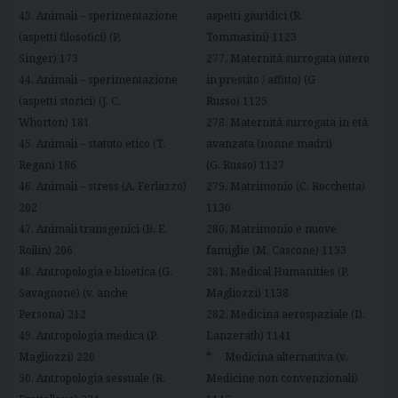
43. Animali – sperimentazione
aspetti giuridici (R.
(aspetti filosofici) (P.
Tommasini) 1123
Singer) 173
277. Maternità surrogata (utero
44. Animali – sperimentazione
in prestito / affitto) (G
(aspetti storici) (J. C.
Russo) 1125
Whorton) 181
278. Maternità surrogata in età
45. Animali – statuto etico (T.
avanzata (nonne madri)
Regan) 186
(G. Russo) 1127
46. Animali – stress (A. Ferlazzo)
279. Matrimonio (C. Rocchetta)
202
1130
47. Animali transgenici (B. E.
280. Matrimonio e nuove
Rollin) 206
famiglie (M. Cascone) 1133
48. Antropologia e bioetica (G.
281. Medical Humanities (P.
Savagnone) (v. anche
Magliozzi) 1138
Persona) 212
282. Medicina aerospaziale (D.
49. Antropologia medica (P.
Lanzerath) 1141
Magliozzi) 220
* Medicina alternativa (v.
50. Antropologia sessuale (R.
Medicine non convenzionali)