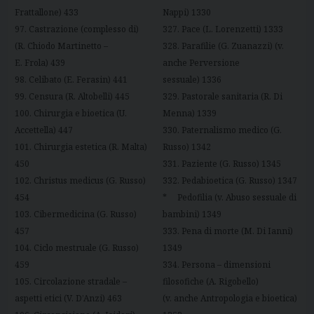
Frattallone) 433
Nappi) 1330
97. Castrazione (complesso di)
327. Pace (L. Lorenzetti) 1333
(R. Chiodo Martinetto –
328. Parafilie (G. Zuanazzi) (v.
E. Frola) 439
anche Perversione
98. Celibato (E. Ferasin) 441
sessuale) 1336
99. Censura (R. Altobelli) 445
329. Pastorale sanitaria (R. Di
100. Chirurgia e bioetica (U.
Menna) 1339
Accettella) 447
330. Paternalismo medico (G.
101. Chirurgia estetica (R. Malta)
Russo) 1342
450
331. Paziente (G. Russo) 1345
102. Christus medicus (G. Russo)
332. Pedabioetica (G. Russo) 1347
454
* Pedofilia (v. Abuso sessuale di
103. Cibermedicina (G. Russo)
bambini) 1349
457
333. Pena di morte (M. Di Ianni)
104. Ciclo mestruale (G. Russo)
1349
459
334. Persona – dimensioni
105. Circolazione stradale –
filosofiche (A. Rigobello)
aspetti etici (V. D’Anzi) 463
(v. anche Antropologia e bioetica)