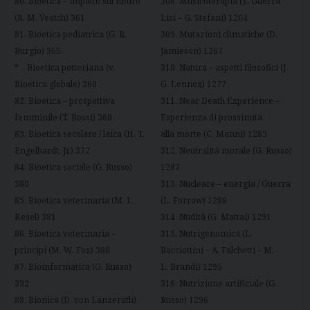
80. Bioetica – impatto sul futuro
308. Musicoterapia (S. Guerra
(R. M. Veatch) 361
Lisi – G. Stefani) 1264
81. Bioetica pediatrica (G. R.
309. Mutazioni climatiche (D.
Burgio) 365
Jamieson) 1267
* Bioetica potteriana (v.
310. Natura – aspetti filosofici (J.
Bioetica globale) 368
G. Lennox) 1277
82. Bioetica – prospettiva
311. Near Death Experience –
femminile (T. Rossi) 368
Esperienza di prossimità
83. Bioetica secolare / laica (H. T.
alla morte (C. Manni) 1283
Engelhardt, Jr.) 372
312. Neutralità morale (G. Russo)
84. Bioetica sociale (G. Russo)
1287
380
313. Nucleare – energia / Guerra
85. Bioetica veterinaria (M. L.
(L. Forrow) 1288
Kesel) 381
314. Nudità (G. Mattai) 1291
86. Bioetica veterinaria –
315. Nutrigenomica (L.
principi (M. W. Fox) 388
Bacciottini – A. Falchetti – M.
87. Bioinformatica (G. Russo)
L. Brandi) 1295
392
316. Nutrizione artificiale (G.
88. Bionica (D. von Lanzerath)
Russo) 1296