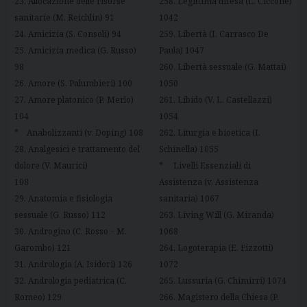
23. Allocazione delle risorse
258. Legittima difesa (L. Ciccone)
sanitarie (M. Reichlin) 91
1042
24. Amicizia (S. Consoli) 94
259. Libertà (I. Carrasco De
25. Amicizia medica (G. Russo)
Paula) 1047
98
260. Libertà sessuale (G. Mattai)
26. Amore (S. Palumbieri) 100
1050
27. Amore platonico (P. Merlo)
261. Libido (V. L. Castellazzi)
104
1054
* Anabolizzanti (v. Doping) 108
262. Liturgia e bioetica (I.
28. Analgesici e trattamento del
Schinella) 1055
dolore (V. Maurici)
* Livelli Essenziali di
108
Assistenza (v. Assistenza
29. Anatomia e fisiologia
sanitaria) 1067
sessuale (G. Russo) 112
263. Living Will (G. Miranda)
30. Androgino (C. Rosso – M.
1068
Garombo) 121
264. Logoterapia (E. Fizzotti)
31. Andrologia (A. Isidori) 126
1072
32. Andrologia pediatrica (C.
265. Lussuria (G. Chimirri) 1074
Romeo) 129
266. Magistero della Chiesa (P.