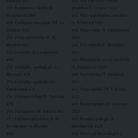
Santori) 859
441. Vita nascente – tutela
209. Eutanasia e diritto (R.
giuridica (V. Scrima) 1801
Tommasini) 860
442. Vita – paradigma narrativo
210. Eutanasia neonatale (M. Lo
(S. Privitera) 1805
Giudice) 863
443. Vivisezione (S. Castignone)
211. Fame nel mondo (R. Di
1809
Menna) 865
444. Vizi capitali (D. Mongillo)
212. Famiglia (G. Campanini)
1811
868
445. Volontariato socio-sanitario
213. Famiglia – pedagogia (L.
(A. Pangrazzi) 1815
Macario) 870
446. Voyeurismo (P. Gambini)
214. Famiglia – politiche (G.
1817
Campanini) 876
447. Vulnerabilità (W. T. Reich)
215. Farmaci orfani (D. Tucconi)
1817
878
448. Xenotrapianto (E. Corrado)
216. Farmacista (M. Soldini) 882
1825
217. Farmacogenomica (A. M.
449. Zooantropologia (R.
Bevilacqua – A. Nicolin)
Marchesini) 1829
888
450. Zoo e parchi zoologici (J.