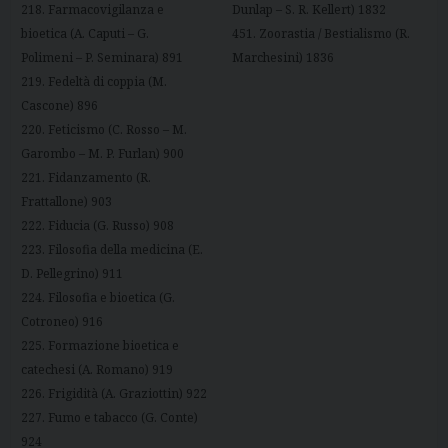
218. Farmacovigilanza e
Dunlap – S. R. Kellert) 1832
bioetica (A. Caputi – G.
451. Zoorastia / Bestialismo (R.
Polimeni – P. Seminara) 891
Marchesini) 1836
219. Fedeltà di coppia (M.
Cascone) 896
220. Feticismo (C. Rosso – M.
Garombo – M. P. Furlan) 900
221. Fidanzamento (R.
Frattallone) 903
222. Fiducia (G. Russo) 908
223. Filosofia della medicina (E.
D. Pellegrino) 911
224. Filosofia e bioetica (G.
Cotroneo) 916
225. Formazione bioetica e
catechesi (A. Romano) 919
226. Frigidità (A. Graziottin) 922
227. Fumo e tabacco (G. Conte)
924