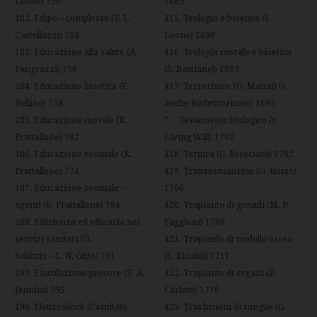
Leone) 750
1685
182. Edipo – complesso (V. L.
415. Teologia e bioetica (S.
Castellazzi) 754
Leone) 1690
183. Educazione alla salute (A.
416. Teologia morale e bioetica
Pangrazzi) 756
(S. Bastianel) 1693
184. Educazione bioetica (F.
417. Terrorismo (G. Mattai) (v.
Bellino) 758
anche Bioterrorismo) 1697
185. Educazione morale (R.
* Testamento biologico (v.
Frattallone) 762
Living Will) 1702
186. Educazione sessuale (R.
418. Tortura (C. Bresciani) 1702
Frattallone) 774
419. Transessualismo (G. Russo)
187. Educazione sessuale –
1706
agenti (R. Frattallone) 784
420. Trapianto di gonadi (M. P.
188. Efficienza ed efficacia nei
Faggioni) 1708
servizi sanitari (G.
421. Trapianto di midollo osseo
Sobbrio – L. N. Gitto) 791
(S. Rinaldi) 1711
189. Eiaculazione precoce (E. A.
422. Trapianto di organi (P.
Jannini) 795
Carlotti) 1716
190. Elettroshock (Comitato
423. Trasfusioni di sangue (G.