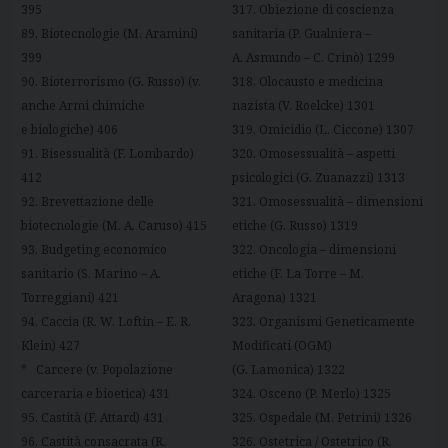
395
317. Obiezione di coscienza
89. Biotecnologie (M. Aramini)
sanitaria (P. Gualniera –
399
A. Asmundo – C. Crinò) 1299
90. Bioterrorismo (G. Russo) (v.
318. Olocausto e medicina
anche Armi chimiche
nazista (V. Roelcke) 1301
e biologiche) 406
319. Omicidio (L. Ciccone) 1307
91. Bisessualità (F. Lombardo)
320. Omosessualità – aspetti
412
psicologici (G. Zuanazzi) 1313
92. Brevettazione delle
321. Omosessualità – dimensioni
biotecnologie (M. A. Caruso) 415
etiche (G. Russo) 1319
93. Budgeting economico
322. Oncologia – dimensioni
sanitario (S. Marino – A.
etiche (F. La Torre – M.
Torreggiani) 421
Aragona) 1321
94. Caccia (R. W. Loftin – E. R.
323. Organismi Geneticamente
Klein) 427
Modificati (OGM)
* Carcere (v. Popolazione
(G. Lamonica) 1322
carceraria e bioetica) 431
324. Osceno (P. Merlo) 1325
95. Castità (F. Attard) 431
325. Ospedale (M. Petrini) 1326
96. Castità consacrata (R.
326. Ostetrica / Ostetrico (R.