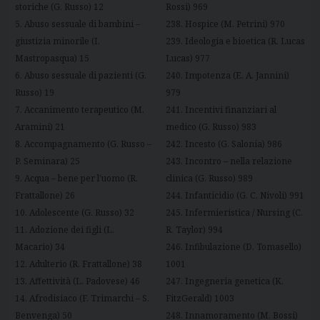
storiche (G. Russo) 12
Rossi) 969
5. Abuso sessuale di bambini –
238. Hospice (M. Petrini) 970
giustizia minorile (I.
239. Ideologia e bioetica (R. Lucas
Mastropasqua) 15
Lucas) 977
6. Abuso sessuale di pazienti (G.
240. Impotenza (E. A. Jannini)
Russo) 19
979
7. Accanimento terapeutico (M.
241. Incentivi finanziari al
Aramini) 21
medico (G. Russo) 983
8. Accompagnamento (G. Russo –
242. Incesto (G. Salonia) 986
P. Seminara) 25
243. Incontro – nella relazione
9. Acqua – bene per l’uomo (R.
clinica (G. Russo) 989
Frattallone) 26
244. Infanticidio (G. C. Nivoli) 991
10. Adolescente (G. Russo) 32
245. Infermieristica / Nursing (C.
11. Adozione dei figli (L.
R. Taylor) 994
Macario) 34
246. Infibulazione (D. Tomasello)
12. Adulterio (R. Frattallone) 38
1001
13. Affettività (L. Padovese) 46
247. Ingegneria genetica (K.
14. Afrodisiaco (F. Trimarchi – S.
FitzGerald) 1003
Benvenga) 50
248. Innamoramento (M. Bossi)