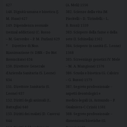
627
(A. Meli) 1556
148. Dignità umana e bioetica (J.
382. Scienze della vita (M.
M. Haas) 627
Piscitelli – D. Tirindelli – L.
149. Dipendenza sessuale
B. Rossi) 1559
(sexual addiction) (C. Rosso
383. Sciopero della fame e della
– M. Garombo – P. M. Furlan) 629
sete (I. Schinella) 1562
* Direttive di Non
384. Sciopero in sanità (L. Leone)
Rianimazione (v. DNR – Do Not
1568
Resuscitate) 634
385. Screenings genetici (V. Mele
150. Direttore Generale
– M. A. Mangione) 1576
d’Azienda Sanitaria (S. Leone)
386. Scuola e bioetica (G. Caloiro
634
– G. Russo) 1579
151. Direttore Sanitario (S.
387. Segreto professionale –
Leone) 637
aspetti deontologici e
152. Diritti degli animali (L.
medico-legali (A. Asmundo – P.
Battaglia) 640
Gualniera-C.Crinò) 1581
153. Diritti dei malati (D. Casera)
388. Segreto professionale –
644
dimensioni bioetiche (G.