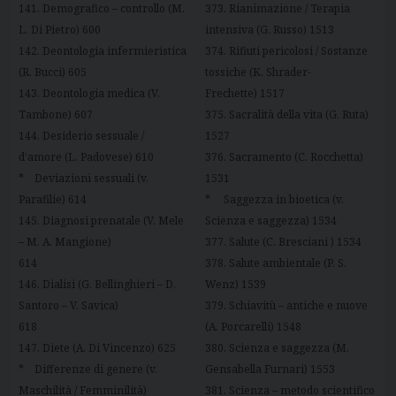
141. Demografico – controllo (M.
373. Rianimazione / Terapia
L. Di Pietro) 600
intensiva (G. Russo) 1513
142. Deontologia infermieristica
374. Rifiuti pericolosi / Sostanze
(R. Bucci) 605
tossiche (K. Shrader-
143. Deontologia medica (V.
Frechette) 1517
Tambone) 607
375. Sacralità della vita (G. Ruta)
144. Desiderio sessuale /
1527
d’amore (L. Padovese) 610
376. Sacramento (C. Rocchetta)
* Deviazioni sessuali (v.
1531
Parafilie) 614
* Saggezza in bioetica (v.
145. Diagnosi prenatale (V. Mele
Scienza e saggezza) 1534
– M. A. Mangione)
377. Salute (C. Bresciani ) 1534
614
378. Salute ambientale (P. S.
146. Dialisi (G. Bellinghieri – D.
Wenz) 1539
Santoro – V. Savica)
379. Schiavitù – antiche e nuove
618
(A. Porcarelli) 1548
147. Diete (A. Di Vincenzo) 625
380. Scienza e saggezza (M.
* Differenze di genere (v.
Gensabella Furnari) 1553
Maschilità / Femminilità)
381. Scienza – metodo scientifico