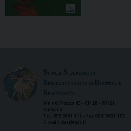
S
S
cuola
uperiore di
S
B
pecializzazione in
ioetica e
S
essuologia
Via del Pozzo 43 - CP 28 - 98121
Messina -
Tel. 090.3691 111 - fax 090. 3691 103
E-mail: itst@itst.it