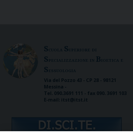
S
S
cuola
uperiore di
S
B
pecializzazione in
ioetica e
S
essuologia
Via del Pozzo 43 - CP 28 - 98121
Messina -
Tel. 090.3691 111 - fax 090. 3691 103
E-mail: itst@itst.it