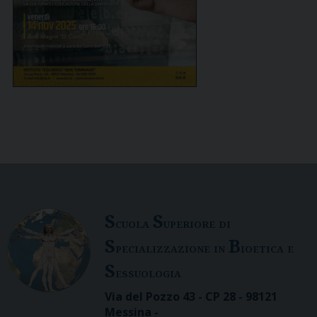
S
S
cuola
uperiore di
S
B
pecializzazione in
ioetica e
S
essuologia
Via del Pozzo 43 - CP 28 - 98121
Messina -