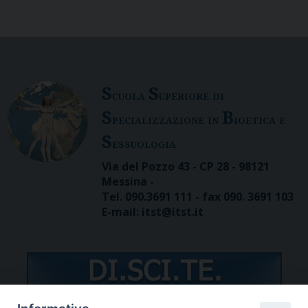
S
S
cuola
uperiore di
S
B
pecializzazione in
ioetica e
S
essuologia
Via del Pozzo 43 - CP 28 - 98121
Messina -
Tel. 090.3691 111 - fax 090. 3691 103
E-mail: itst@itst.it