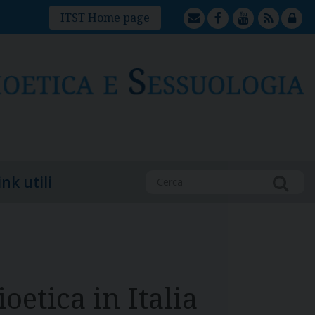
mailto
facebook
youtube
feed
lock
ITST Home page
ink utili
oetica in Italia