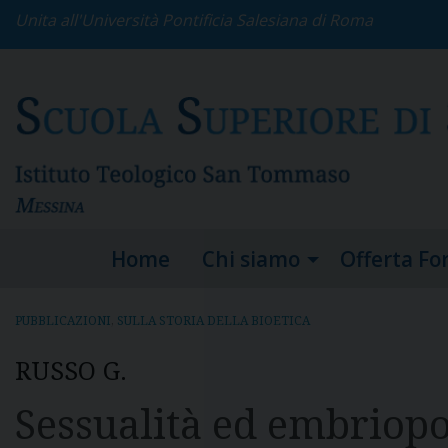
S
Unita all'Università Pontificia Salesiana di Roma
k
i
p
t
o
c
o
n
t
e
Home
Chi siamo
Offerta Fo
n
t
PUBBLICAZIONI
,
SULLA STORIA DELLA BIOETICA
RUSSO G.
Sessualità ed embriopoi