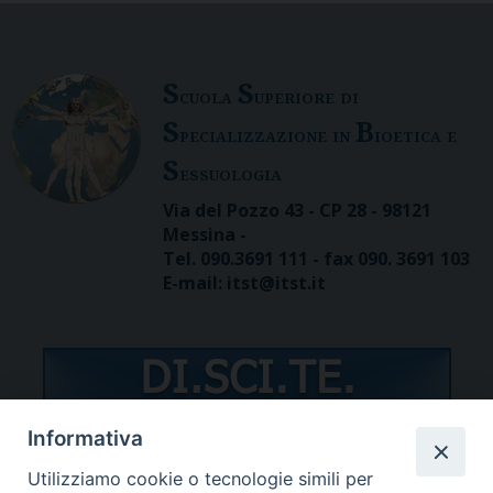
S
S
cuola
uperiore di
S
B
pecializzazione in
ioetica e
S
essuologia
Via del Pozzo 43 - CP 28 - 98121
Messina -
Tel. 090.3691 111 - fax 090. 3691 103
E-mail: itst@itst.it
Informativa
Utilizziamo cookie o tecnologie simili per
STUDENTI/DOCENTI