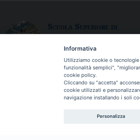
S
cuola
S
uperiore di
S
pecializzazione in
B
ioet
Informativa
Via del Pozzo 43 - CP 28 - 98121 Messi
Tel. 090.3691 111 - fax 090. 3691 103
Utilizziamo cookie o tecnologie s
E-mail: itst@itst.it
funzionalità semplici", "miglior
cookie policy.
Cliccando su "accetta" acconsent
cookie utilizzati e personalizza
navigazione installando i soli co
Personalizza