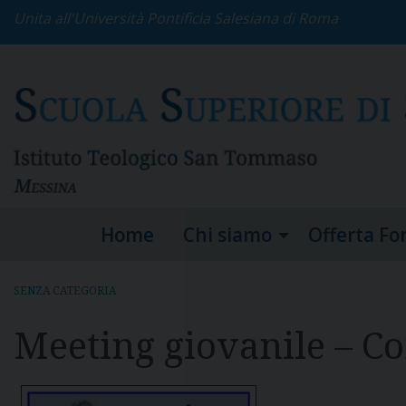
S
Unita all'Università Pontificia Salesiana di Roma
k
i
p
t
o
c
o
n
t
e
Home
Chi siamo
Offerta Fo
n
t
SENZA CATEGORIA
Meeting giovanile – Co