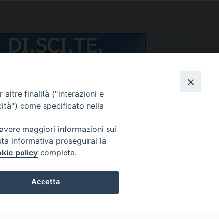
NTI/DOCENTI
altre finalità ("interazioni e
cità") come specificato nella
 avere maggiori informazioni sui
sta informativa proseguirai la
kie policy
completa.
dimenticata?
Accetta
Preferenze Cookie