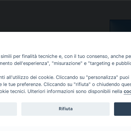
ica e
S
essuologia
na -
STUDE
imili per finalità tecniche e, con il tuo consenso, anche per 
amento dell'esperienza", "misurazione" e "targeting e pubbli
i all'utilizzo dei cookie. Cliccando su "personalizza" puoi
re le tue preferenze. Cliccando su "rifiuta" o chiudendo que
okie tecnici. Ulteriori informazioni sono disponibili nella
coo
Password 
Rifiuta