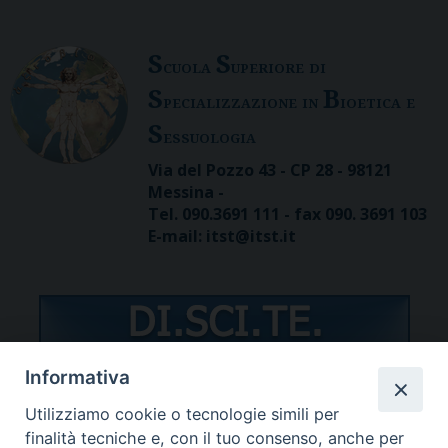
S
S
cuola
uperiore di
S
B
pecializzazione in
ioetica e
S
essuologia
Via del Pozzo 43 - CP 28 - 98121
Messina -
Tel. 090.3691 111 - fax 090. 3691 103
E-mail: itst@itst.it
Informativa
Utilizziamo cookie o tecnologie simili per
STUDENTI/DOCENTI
finalità tecniche e, con il tuo consenso, anche per