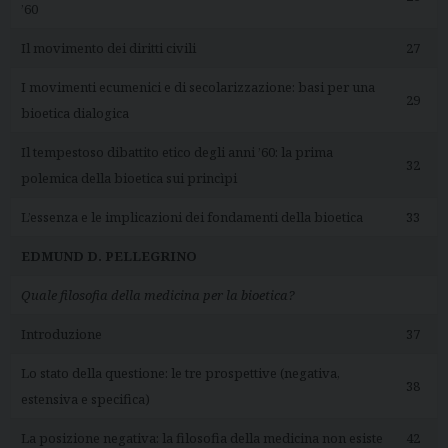
’60
Il movimento dei diritti civili
27
I movimenti ecumenici e di secolarizzazione: basi per una
29
bioetica dialogica
Il tempestoso dibattito etico degli anni ’60: la prima
32
polemica della bioetica sui princìpi
L’essenza e le implicazioni dei fondamenti della bioetica
33
EDMUND D. PELLEGRINO
Quale filosofia della medicina per la bioetica?
Introduzione
37
Lo stato della questione: le tre prospettive (negativa,
38
estensiva e specifica)
La posizione negativa: la filosofia della medicina non esiste
42