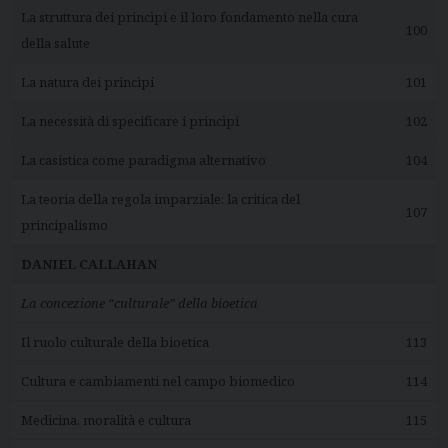
La struttura dei princìpi e il loro fondamento nella cura
100
della salute
La natura dei princìpi
101
La necessità di specificare i princìpi
102
La casistica come paradigma alternativo
104
La teoria della regola imparziale: la critica del
107
principalismo
DANIEL CALLAHAN
La concezione “culturale” della bioetica
Il ruolo culturale della bioetica
113
Cultura e cambiamenti nel campo biomedico
114
Medicina, moralità e cultura
115