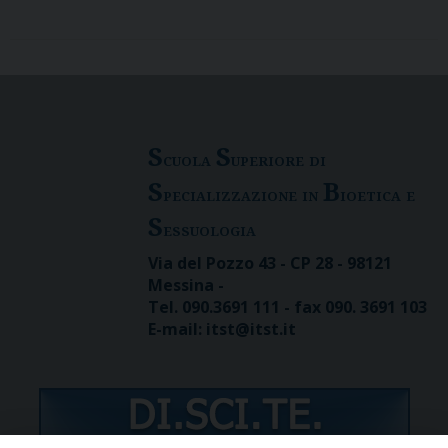
S
S
cuola
uperiore di
S
B
pecializzazione in
ioetica e
S
essuologia
Via del Pozzo 43 - CP 28 - 98121
Messina -
Tel. 090.3691 111 - fax 090. 3691 103
E-mail: itst@itst.it