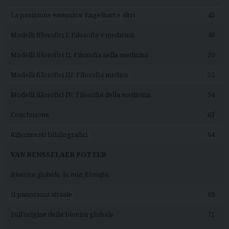
La posizione estensiva: Engelhart e altri
43
Modelli filosofici I: Filosofia e medicina
46
Modelli filosofici II: Filosofia nella medicina
50
Modelli filosofici III: Filosofia medica
52
Modelli filosofici IV: Filosofia della medicina
54
Conclusione
63
Riferimenti bibliografici
64
VAN RENSSELAER POTTER
Bioetica globale: la mia filosofia
Il panorama attuale
69
Sull’origine della bioeica globale
71