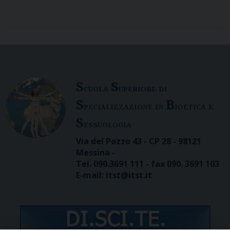
S
S
cuola
uperiore di
S
B
pecializzazione in
ioetica e
S
essuologia
Via del Pozzo 43 - CP 28 - 98121
Messina -
Tel. 090.3691 111 - fax 090. 3691 103
E-mail: itst@itst.it