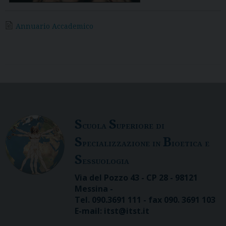
Annuario Accademico
S
S
cuola
uperiore di
S
B
pecializzazione in
ioetica e
S
essuologia
Via del Pozzo 43 - CP 28 - 98121
Messina -
Tel. 090.3691 111 - fax 090. 3691 103
E-mail: itst@itst.it