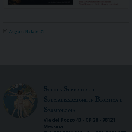
Auguri Natale 21
S
S
cuola
uperiore di
S
B
pecializzazione in
ioetica e
S
essuologia
Via del Pozzo 43 - CP 28 - 98121
Messina -