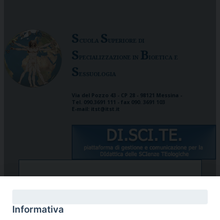
S
S
cuola
uperiore di
S
B
pecializzazione in
ioetica e
S
essuologia
Via del Pozzo 43 - CP 28 - 98121 Messina -
Tel. 090.3691 111 - fax 090. 3691 103
E-mail: itst@itst.it
STUDENTI/DOCENTI
Informativa