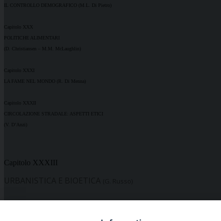
IL CONTROLLO DEMOGRAFICO (M.L. Di Pietro)
Capitolo XXX
POLITICHE ALIMENTARI
(D. Christiansen – M.M. McLaughlin)
Capitolo XXXI
LA FAME NEL MONDO (R. Di Menna)
Capitolo XXXII
CIRCOLAZIONE STRADALE: ASPETTI ETICI
(V. D’Anzi)
Capitolo XXXIII
URBANISTICA E BIOETICA
(G. Russo)