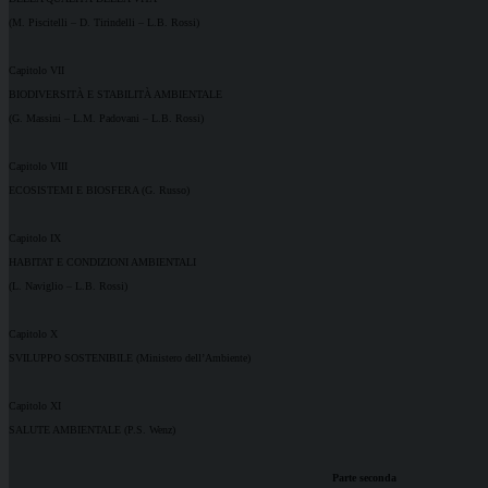
(M. Piscitelli – D. Tirindelli – L.B. Rossi)
Capitolo VII
BIODIVERSITÀ E STABILITÀ AMBIENTALE
(G. Massini – L.M. Padovani – L.B. Rossi)
Capitolo VIII
ECOSISTEMI E BIOSFERA (G. Russo)
Capitolo IX
HABITAT E CONDIZIONI AMBIENTALI
(L. Naviglio – L.B. Rossi)
Capitolo X
SVILUPPO SOSTENIBILE (Ministero dell’Ambiente)
Capitolo XI
SALUTE AMBIENTALE (P.S. Wenz)
Parte seconda