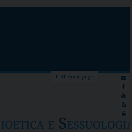
ITST Home page
mailto
facebook
youtube
feed
lock