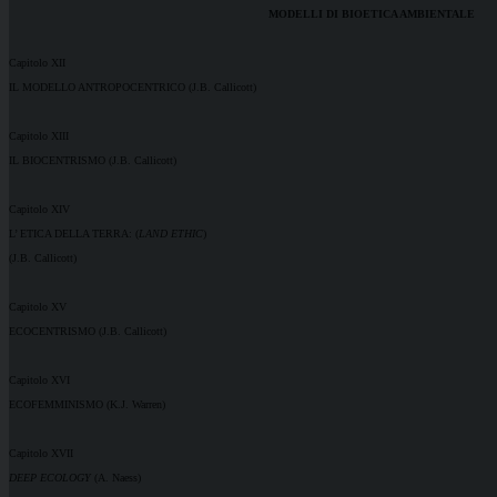
MODELLI DI BIOETICA AMBIENTALE
Capitolo XII
IL MODELLO ANTROPOCENTRICO (J.B. Callicott)
Capitolo XIII
IL BIOCENTRISMO (J.B. Callicott)
Capitolo XIV
L’ ETICA DELLA TERRA: (
LAND ETHIC
)
(J.B. Callicott)
Capitolo XV
ECOCENTRISMO (J.B. Callicott)
Capitolo XVI
ECOFEMMINISMO (K.J. Warren)
Capitolo XVII
DEEP ECOLOGY
(A. Naess)