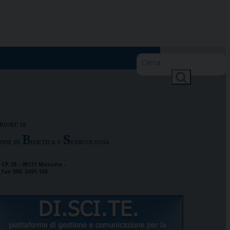
riore di
B
S
ione in
ioetica e
essuologia
 CP 28 - 98121 Messina -
- fax 090. 3691 103
t