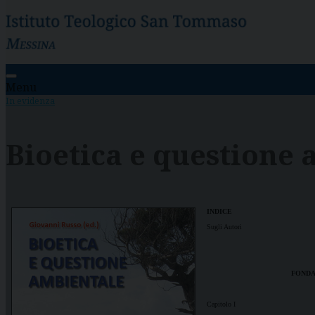
Menu
In evidenza
Bioetica e questione
INDICE
Sugli Autori
FONDA
Capitolo I