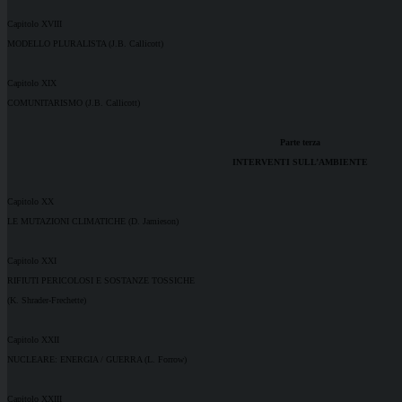
Capitolo XVIII
MODELLO PLURALISTA (J.B. Callicott)
Capitolo XIX
COMUNITARISMO (J.B. Callicott)
Parte terza
INTERVENTI SULL’AMBIENTE
Capitolo XX
LE MUTAZIONI CLIMATICHE (D. Jamieson)
Capitolo XXI
RIFIUTI PERICOLOSI E SOSTANZE TOSSICHE
(K. Shrader-Frechette)
Capitolo XXII
NUCLEARE: ENERGIA / GUERRA (L. Forrow)
Capitolo XXIII