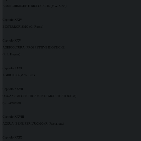
ARMI CHIMICHE E BIOLOGICHE (V.W. Sidel)
Capitolo XXIV
BIOTERRORISMO (G. Russo)
Capitolo XXV
AGRICOLTURA: PROSPETTIVE BIOETICHE
(R.P. Haynes)
Capitolo XXVI
AGRICIDIO (M.W. Fox)
Capitolo XXVII
ORGANISMI GENETICAMENTE MODIFICATI (OGM)
(G. Lamonica)
Capitolo XXVIII
ACQUA: BENE PER L’UOMO (R. Frattallone)
Capitolo XXIX