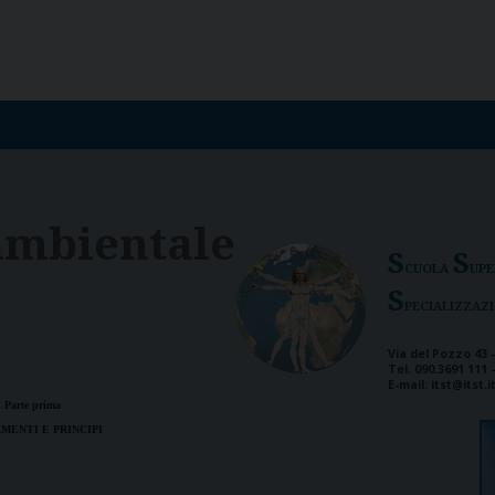
 ambientale
S
S
cuola
upe
S
pecializzaz
Via del Pozzo 43 -
Tel. 090.3691 111 
E-mail: itst@itst.i
Parte prima
MENTI E PRINCIPI