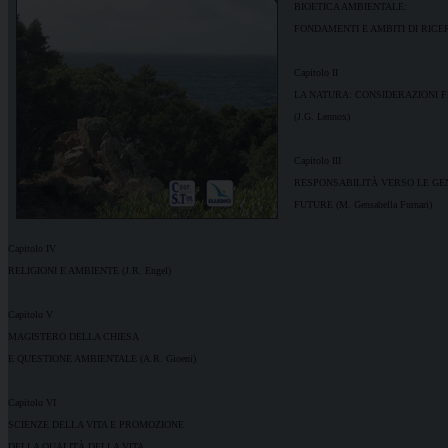
BIOETICA AMBIENTALE:
FONDAMENTI E AMBITI DI RICERC
Capitolo II
LA NATURA: CONSIDERAZIONI F
(J.G. Lennox)
Capitolo III
RESPONSABILITÀ VERSO LE GE
FUTURE (M. Gensabella Furnari)
Capitolo IV
RELIGIONI E AMBIENTE (J.R. Engel)
Capitolo V
MAGISTERO DELLA CHIESA
E QUESTIONE AMBIENTALE (A.R. Gioeni)
Capitolo VI
SCIENZE DELLA VITA E PROMOZIONE
DELLA QUALITÀ DELLA VITA