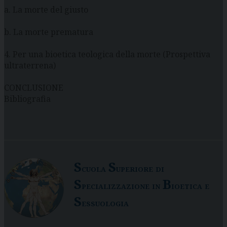
a. La morte del giusto
b. La morte prematura
4. Per una bioetica teologica della morte (Prospettiva
ultraterrena)
CONCLUSIONE
Bibliografia
S
S
cuola
uperiore di
S
B
pecializzazione in
ioetica e
S
essuologia