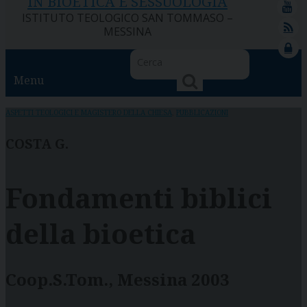
IN BIOETICA E SESSUOLOGIA
ISTITUTO TEOLOGICO SAN TOMMASO –
feed
MESSINA
lock
Menu
ASPETTI TEOLOGICI E MAGISTERO DELLA CHIESA
,
PUBBLICAZIONI
COSTA G.
Fondamenti biblici
della bioetica
Coop.S.Tom., Messina 2003