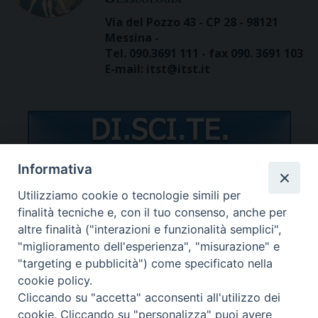
Via del Pozzo 43 - CP 28 - 98121
Messina -
Tel. 090.3691 111 - fax 090. 3691 103
E-mail: itst@itst.it
Informativa
Utilizziamo cookie o tecnologie simili per
STUDENTI/DOCENTI
finalità tecniche e, con il tuo consenso, anche per
altre finalità ("interazioni e funzionalità semplici",
"miglioramento dell'esperienza", "misurazione" e
"targeting e pubblicità") come specificato nella
cookie policy.
Cliccando su "accetta" acconsenti all'utilizzo dei
Password dimenticata?
cookie. Cliccando su "personalizza" puoi avere