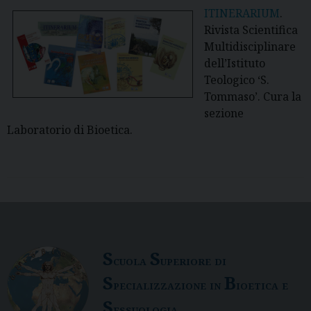
ITINERARIUM
.
Rivista Scientifica
Multidisciplinare
dell’Istituto
Teologico ‘S.
Tommaso’. Cura la
sezione
Laboratorio di Bioetica.
S
S
cuola
uperiore di
S
B
pecializzazione in
ioetica e
S
essuologia