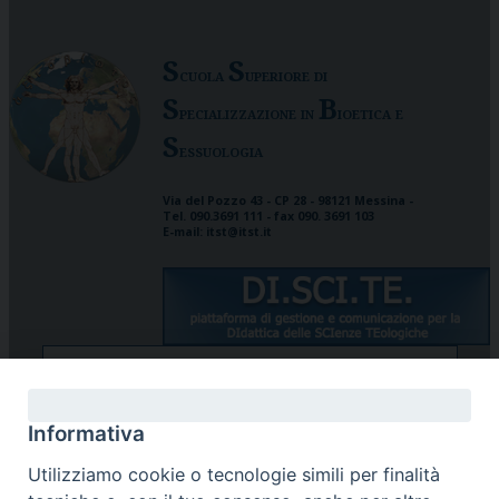
S
S
cuola
uperiore di
S
B
pecializzazione in
ioetica e
S
essuologia
Via del Pozzo 43 - CP 28 - 98121 Messina -
Tel. 090.3691 111 - fax 090. 3691 103
E-mail: itst@itst.it
STUDENTI/DOCENTI
Informativa
Utilizziamo cookie o tecnologie simili per finalità