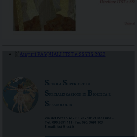
Auguri PASQUALI ITST e SSSBS 2022
S
S
cuola
uperiore di
S
B
pecializzazione in
ioetica e
S
essuologia
Via del Pozzo 43 - CP 28 - 98121 Messina -
Tel. 090.3691 111 - fax 090. 3691 103
E-mail: itst@itst.it