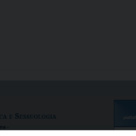
ica e
S
essuologia
na -