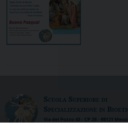
S
cuola
S
uperiore di
S
pecializzazione in
B
ioet
Via del Pozzo 43 - CP 28 - 98121 Messi
Tel. 090.3691 111 - fax 090. 3691 103