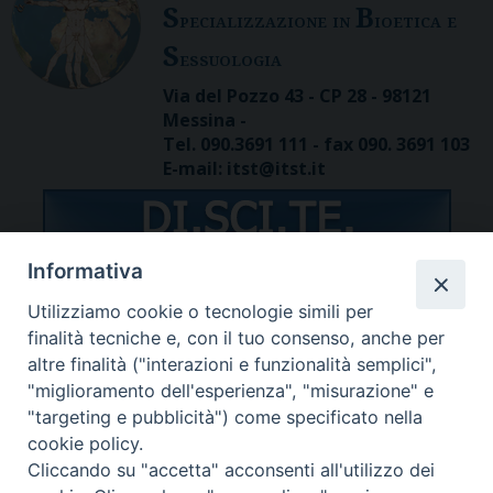
S
B
pecializzazione in
ioetica e
S
essuologia
Via del Pozzo 43 - CP 28 - 98121
Messina -
Tel. 090.3691 111 - fax 090. 3691 103
E-mail: itst@itst.it
Informativa
Utilizziamo cookie o tecnologie simili per
STUDENTI/DOCENTI
finalità tecniche e, con il tuo consenso, anche per
altre finalità ("interazioni e funzionalità semplici",
"miglioramento dell'esperienza", "misurazione" e
"targeting e pubblicità") come specificato nella
cookie policy.
Cliccando su "accetta" acconsenti all'utilizzo dei
Password dimenticata?