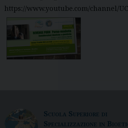
https://www.youtube.com/channel/
S
cuola
S
uperiore di
S
pecializzazione in
B
ioet