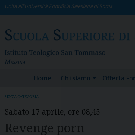
S
Unita all'Università Pontificia Salesiana di Roma
k
i
p
t
o
c
o
n
t
e
Home
Chi siamo
Offerta Fo
n
t
SENZA CATEGORIA
Sabato 17 aprile, ore 08,45
Revenge porn