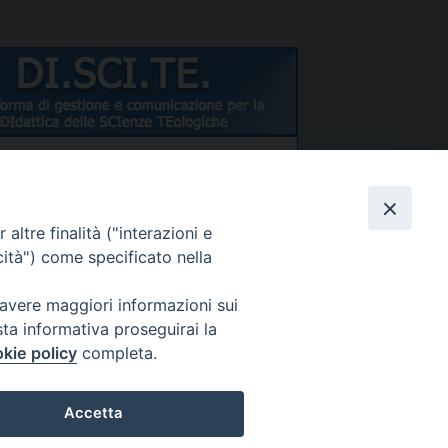
NTI/DOCENTI
altre finalità ("interazioni e
cità") come specificato nella
 avere maggiori informazioni sui
d dimenticata?
sta informativa proseguirai la
kie policy
completa.
Accetta