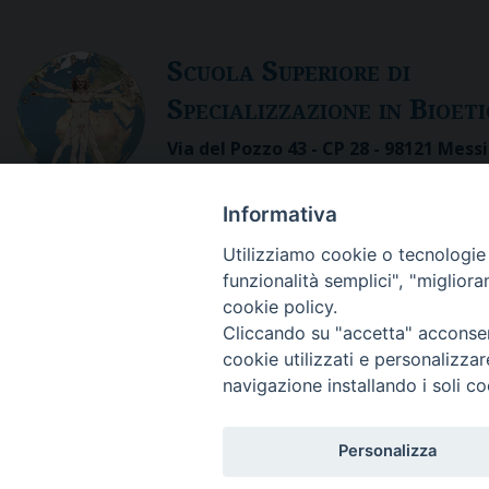
S
cuola
S
uperiore di
S
pecializzazione in
B
ioet
Via del Pozzo 43 - CP 28 - 98121 Messi
Tel. 090.3691 111 - fax 090. 3691 103
E-mail: itst@itst.it
Informativa
Utilizziamo cookie o tecnologie s
funzionalità semplici", "miglior
cookie policy.
Cliccando su "accetta" acconsent
cookie utilizzati e personalizza
navigazione installando i soli co
Personalizza