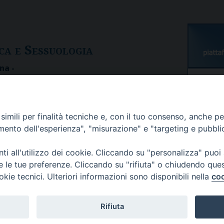
ica e
S
essuologia
na -
STUDE
imili per finalità tecniche e, con il tuo consenso, anche per 
amento dell'esperienza", "misurazione" e "targeting e pubbli
i all'utilizzo dei cookie. Cliccando su "personalizza" puoi
Passwor
re le tue preferenze. Cliccando su "rifiuta" o chiudendo que
okie tecnici. Ulteriori informazioni sono disponibili nella
coo
Rifiuta
Copyright ©SSSBS